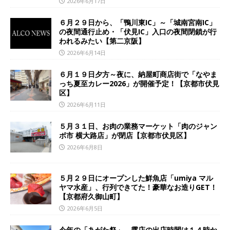
2026年6月17日
６月２９日から、「鴨川東IC」～「城南宮南IC」
の夜間通行止め・「伏見IC」入口の夜間閉鎖が行
われるみたい【第二京阪】
2026年6月14日
６月１９日夕方～夜に、納屋町商店街で「なやま
っち夏至カレー2026」が開催予定！【京都市伏見
区】
2026年6月11日
５月３１日、お肉の業務マーケット「肉のジャン
ボ市 横大路店」が閉店【京都市伏見区】
2026年6月8日
５月２９日にオープンした鮮魚店「umiya マル
ヤマ水産」、行列できてた！豪華なお造りGET！
【京都府久御山町】
2026年6月5日
今年の「あがた祭」、露店の出店時間は１４時か