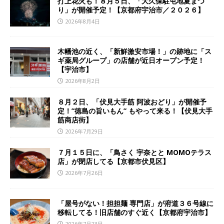
打上花火も！８月５日、「大久保駐屯地夏まつ
り」が開催予定！【京都府宇治市／２０２６】
2026年8月4日
木幡池の近く、「新鮮激安市場！」の跡地に「ス
ギ薬局グループ」の店舗が近日オープン予定！
【宇治市】
2026年8月2日
８月２日、「伏見大手筋 阿波おどり」が開催予
定！”徳島の旨いもん” もやって来る！【伏見大手
筋商店街】
2026年7月29日
７月１５日に、「鳥さく 宇奈とと MOMOテラス
店」が閉店してる【京都市伏見区】
2026年7月26日
「屋号がない！担担麺 専門店」が府道３６号線に
移転してる！旧店舗のすぐ近く【京都府宇治市】
2026年7月23日