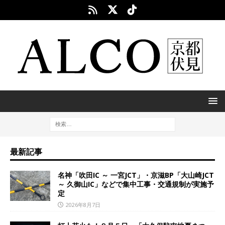
最新記事
名神「吹田IC ～ 一宮JCT」・京滋BP「大山崎JCT
～ 久御山IC」などで集中工事・交通規制が実施予
定
2026年8月7日