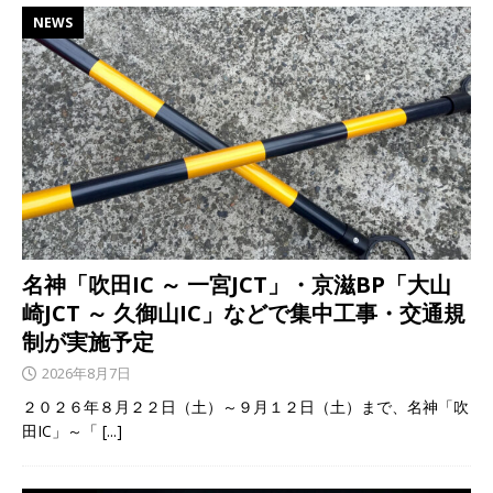
NEWS
名神「吹田IC ～ 一宮JCT」・京滋BP「大山
崎JCT ～ 久御山IC」などで集中工事・交通規
制が実施予定
2026年8月7日
２０２６年８月２２日（土）～９月１２日（土）まで、名神「吹
田IC」～「
[...]