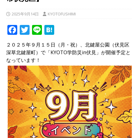
2025年9月14日
KYOTOFUSHIMI
F
T
Li
H
a
w
n
at
２０２５年９月１５日（月・祝）、北鍵屋公園（伏見区
c
it
e
e
深草北鍵屋町）で「KYOTO学防災in伏見」が開催予定と
e
te
n
なっています！
b
r
a
o
o
k