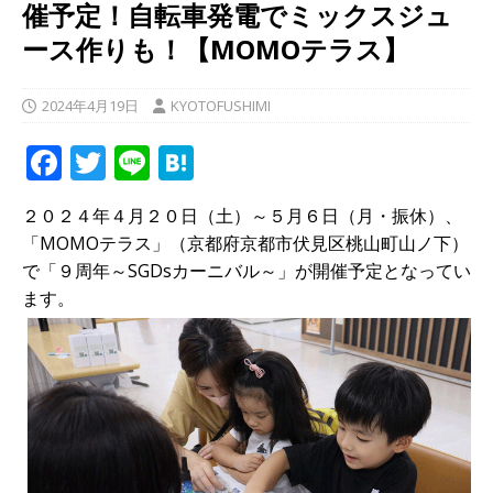
催予定！自転車発電でミックスジュ
ース作りも！【MOMOテラス】
2024年4月19日
KYOTOFUSHIMI
F
T
Li
H
a
w
n
at
２０２４年４月２０日（土）～５月６日（月・振休）、
c
it
e
e
「MOMOテラス」（京都府京都市伏見区桃山町山ノ下）
e
te
n
で「９周年～SGDsカーニバル～」が開催予定となってい
b
r
a
ます。
o
o
k