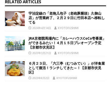
RELATED ARTICLES
宇治淀線の「老炮儿包子（老砲豚饅頭）久御山
店」が営業終了、２月２９日に竹田本店へ移転し
てる
2024年4月14日
KYOTOFUSHIMI
JRA京都競馬場内に「カレーハウスCoCo壱番屋」
ができるみたい！４月１５日プレオープン予定
【京都市伏見区】
2023年3月21日
KYOTOFUSHIMI
６月２３日、「六三亭（むつみてい）」が洋食屋
として復活！ランチしてきた～！【京都市伏見
区】
2023年8月2日
KYOTOFUSHIMI