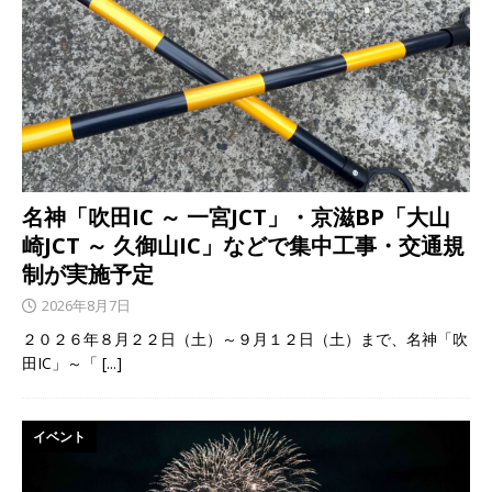
名神「吹田IC ～ 一宮JCT」・京滋BP「大山
崎JCT ～ 久御山IC」などで集中工事・交通規
制が実施予定
2026年8月7日
２０２６年８月２２日（土）～９月１２日（土）まで、名神「吹
田IC」～「
[...]
イベント