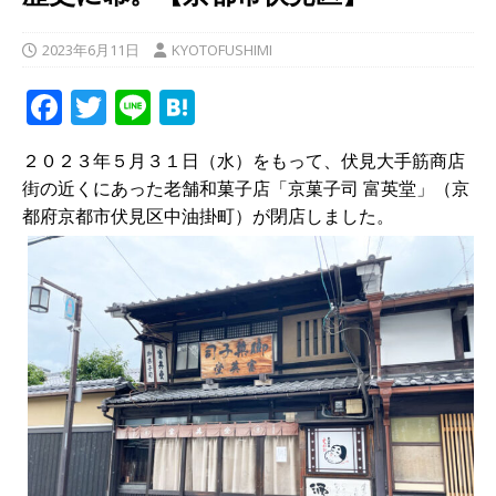
2023年6月11日
KYOTOFUSHIMI
F
T
Li
H
a
w
n
at
２０２３年５月３１日（水）をもって、伏見大手筋商店
c
it
e
e
街の近くにあった老舗和菓子店「京菓子司 富英堂」（京
e
te
n
都府京都市伏見区中油掛町）が閉店しました。
b
r
a
o
o
k