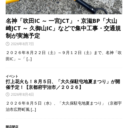
名神「吹田IC ～ 一宮JCT」・京滋BP「大山
崎JCT ～ 久御山IC」などで集中工事・交通規
制が実施予定
2026年8月7日
２０２６年８月２２日（土）～９月１２日（土）まで、名神「吹
田IC」～「
[...]
イベント
打上花火も！８月５日、「大久保駐屯地夏まつり」が開
催予定！【京都府宇治市／２０２６】
2026年8月4日
２０２６年８月５日（水）、「大久保駐屯地夏まつり」（京都宇
治市広野町風
[...]
開店閉店