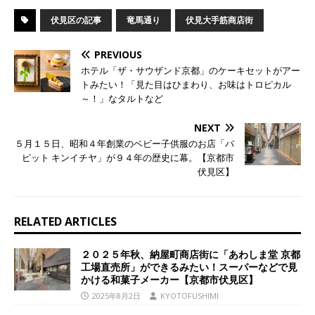
伏見区の記事
竜馬通り
伏見大手筋商店街
PREVIOUS
ホテル「ザ・サウザンド京都」のケーキセットがアー
トみたい！「見た目はひまわり、お味はトロピカル
～！」なタルトなど
NEXT
５月１５日、昭和４年創業のベビー子供服のお店「パ
ピット キンイチヤ」が９４年の歴史に幕。【京都市
伏見区】
RELATED ARTICLES
２０２５年秋、納屋町商店街に「あわしま堂 京都
工場直売所」ができるみたい！スーパーなどで見
かける和菓子メーカー【京都市伏見区】
2025年8月2日
KYOTOFUSHIMI