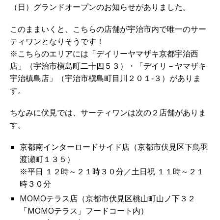
（日）グランドオープンのお知らせがありました。
このままいくと、こちらの店舗が宇治市内で唯一のサー
ティワンとなりそうです！
※こちらのエリアには「デイリーヤマザキ京都宇治西
店」（宇治市槇島町二十四５３）・「デイリ－ヤマザキ
宇治槙島店」（宇治市槇島町目川２０１‐３）がありま
す。
ちなみに伏見では、サーティワンは次の２店舗がありま
す。
京都南インターロードサイド店（京都市伏見区下鳥羽
渡瀬町１３５）
※平日 １２時～２１時３０分／土日祝 １１時～２１
時３０分
MOMOテラス店（京都市伏見区桃山町山ノ下３２
「MOMOテラス」フードコート内）