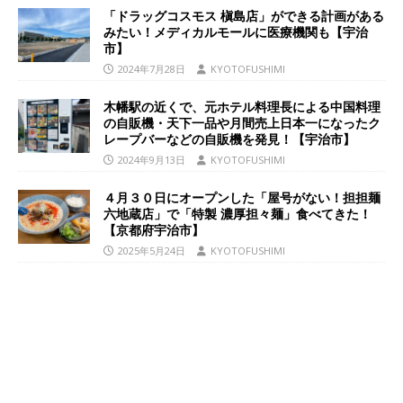
「ドラッグコスモス 槇島店」ができる計画がある
みたい！メディカルモールに医療機関も【宇治
市】
2024年7月28日
KYOTOFUSHIMI
木幡駅の近くで、元ホテル料理長による中国料理
の自販機・天下一品や月間売上日本一になったク
レープバーなどの自販機を発見！【宇治市】
2024年9月13日
KYOTOFUSHIMI
４月３０日にオープンした「屋号がない！担担麺
六地蔵店」で「特製 濃厚担々麺」食べてきた！
【京都府宇治市】
2025年5月24日
KYOTOFUSHIMI