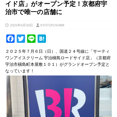
イド店」がオープン予定！京都府宇
治市で唯一の店舗に
2025年6月30日
KYOTOFUSHIMI
F
T
Li
H
a
w
n
at
２０２５年７月６日（日）、国道２４号線に「サーティ
c
it
e
e
ワンアイスクリーム 宇治槇島ロードサイド店」（京都府
e
te
n
宇治市槇島町本屋敷１０１）がグランドオープン予定と
b
r
a
なっています！
o
o
k