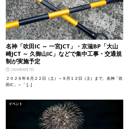
名神「吹田IC ～ 一宮JCT」・京滋BP「大山
崎JCT ～ 久御山IC」などで集中工事・交通規
制が実施予定
2026年8月7日
２０２６年８月２２日（土）～９月１２日（土）まで、名神「吹
田IC」～「
[...]
イベント