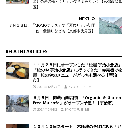
ま）の茅の輪くぐり」ができるみたい！【京都市伏見
区】
NEXT
７月１８日、「MOMOテラス」で「夏祭り」が初開
催！盆踊りなども【京都市伏見区】
RELATED ARTICLES
１１月２８日にオープンした「松屋 宇治小倉店」
「松のや 宇治小倉店」に行ってきた！券売機で松
屋・松のやのメニューがどっちも選べる【宇治
市】
2025年12月26日
KYOTOFUSHIMI
６月５日、御蔵山商店街に「Organic ＆ Gluten
free Mu cafe」がオープン予定！【宇治市】
2024年6月4日
KYOTOFUSHIMI
１０月１０日スタート！木幡池のそばにある「ガ