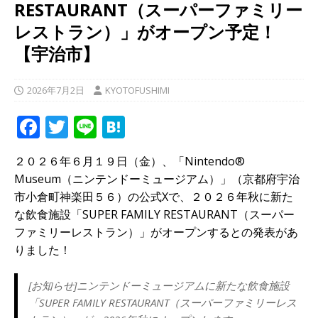
RESTAURANT（スーパーファミリー
レストラン）」がオープン予定！
【宇治市】
2026年7月2日
KYOTOFUSHIMI
F
T
Li
H
a
w
n
at
２０２６年６月１９日（金）、「Nintendo®
c
it
e
e
Museum（ニンテンドーミュージアム）」（京都府宇治
e
te
n
市小倉町神楽田５６）の公式Xで、２０２６年秋に新た
b
r
a
な飲食施設「SUPER FAMILY RESTAURANT（スーパー
ファミリーレストラン）」がオープンするとの発表があ
o
りました！
o
k
[お知らせ]ニンテンドーミュージアムに新たな飲食施設
「SUPER FAMILY RESTAURANT（スーパーファミリーレス