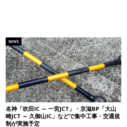
NEWS
名神「吹田IC ～ 一宮JCT」・京滋BP「大山
崎JCT ～ 久御山IC」などで集中工事・交通規
制が実施予定