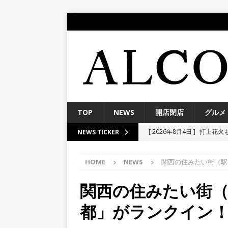
TOP
NEWS
開店閉店
グルメ
[ 2026年8月4日 ]
打上花火
NEWS TICKER
市／２０２６】
イベント
HOME
NEWS
関西の住みたい街（駅
[ 2026年8月2日 ]
木幡池の
日オープン予定！【宇治市
関西の住みたい街
[ 2026年7月29日 ]
８月２日
都」がランクイン
来る！【伏見大手筋商店街