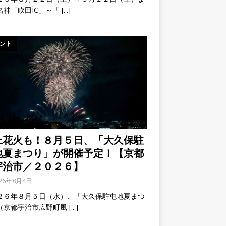
名神「吹田IC」～「
[...]
ント
上花火も！８月５日、「大久保駐
地夏まつり」が開催予定！【京都
宇治市／２０２６】
026年8月4日
２６年８月５日（水）、「大久保駐屯地夏まつ
（京都宇治市広野町風
[...]