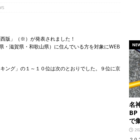
日に、「鳥さく 宇奈とと MOMOテラス店」が閉店してる【京都市伏
WS
IC ～ 一宮JCT」・京滋BP「大山崎JCT ～ 久御山IC」などで集中工
NEWS
 関西版」（※）が発表されました！
NE
県・滋賀県・和歌山県）に住んでいる方を対象にWEB
ンキング」の１～１０位は次のとおりでした。９位に京
名神
BP
で
2
２０