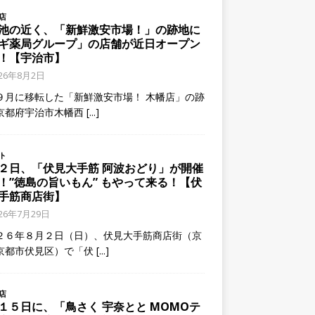
店
池の近く、「新鮮激安市場！」の跡地に
ギ薬局グループ」の店舗が近日オープン
！【宇治市】
026年8月2日
９月に移転した「新鮮激安市場！ 木幡店」の跡
京都府宇治市木幡西
[...]
ト
２日、「伏見大手筋 阿波おどり」が開催
！”徳島の旨いもん” もやって来る！【伏
手筋商店街】
026年7月29日
２６年８月２日（日）、伏見大手筋商店街（京
京都市伏見区）で「伏
[...]
店
１５日に、「鳥さく 宇奈とと MOMOテ