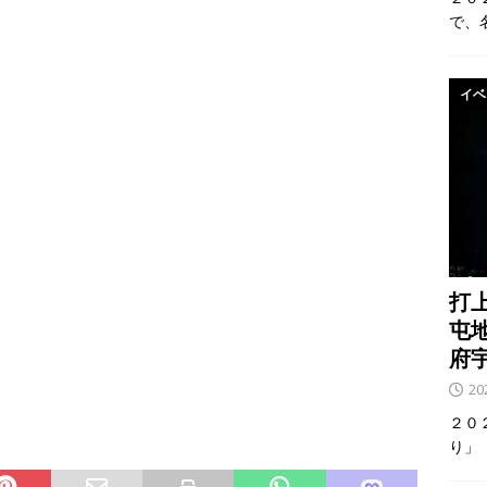
で、
イベ
打
屯
府
2
２０
り」