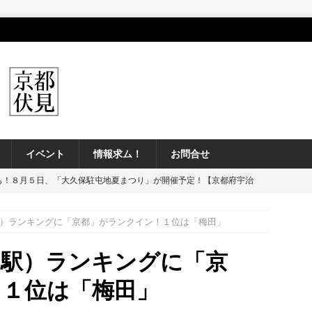
イベント
情報求ム！
お問合せ
も！８月５日、「大久保駐屯地夏まつり」が開催予定！【京都府宇治
）ランキングに「京都」がランクイン！１位は「梅田」
近く、「新鮮激安市場！」の跡地に「スギ薬局グループ」の店舗が近
】
開店閉店
（駅）ランキングに「京
、「伏見大手筋 阿波おどり」が開催予定！”徳島の旨いもん” もやって
！１位は「梅田」
】
イベント