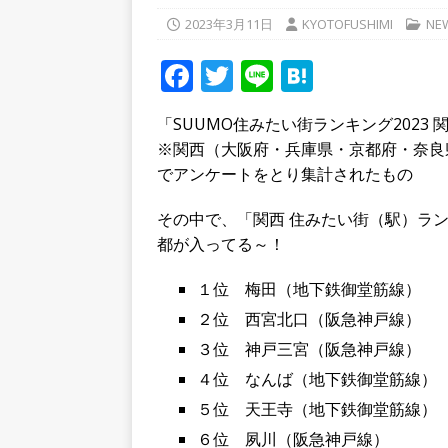
[ 2026年7月26日 ]
７月１５
2023年3月11日
KYOTOFUSHIMI
NE
見区】
開店閉店
F
T
Li
H
[ 2026年8月7日 ]
名神「吹田
a
w
n
at
事・交通規制が実施予定
「SUUMO住みたい街ランキング2023
c
it
e
e
※関西（大阪府・兵庫県・京都府・奈良
e
te
n
でアンケートをとり集計されたもの
b
r
a
その中で、「関西 住みたい街（駅）ラ
o
都が入ってる～！
o
k
１位 梅田（地下鉄御堂筋線）
２位 西宮北口（阪急神戸線）
３位 神戸三宮（阪急神戸線）
４位 なんば（地下鉄御堂筋線）
５位 天王寺（地下鉄御堂筋線）
６位 夙川（阪急神戸線）