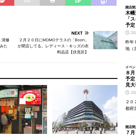
開店閉
木幡
「ス
予定
2
NEXT
 清修
２月２０日にMOMOテラスの「Boon」
昨年
みた
が閉店してる。レディース・キッズの衣
地（
料品店【伏見区】
イベン
８月
予定
見大
2
２０
都府
開店閉
７月