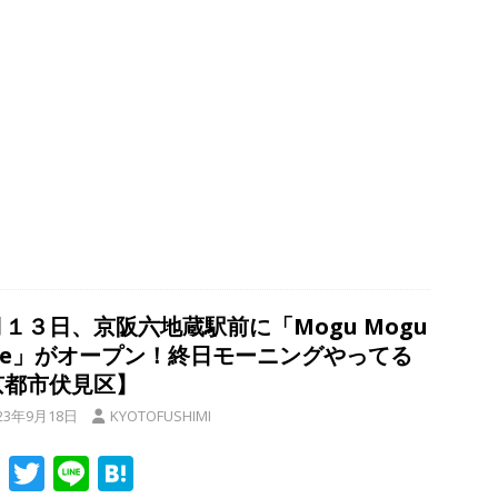
k
１３日、京阪六地蔵駅前に「Mogu Mogu
afe」がオープン！終日モーニングやってる
京都市伏見区】
23年9月18日
KYOTOFUSHIMI
F
T
Li
H