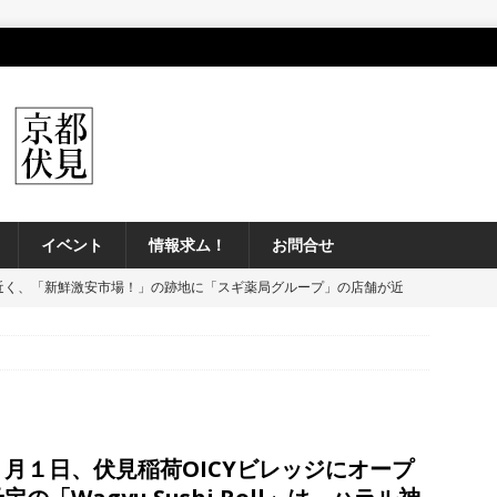
イベント
情報求ム！
お問合せ
近く、「新鮮激安市場！」の跡地に「スギ薬局グループ」の店舗が近
】
開店閉店
、「伏見大手筋 阿波おどり」が開催予定！”徳島の旨いもん” もやって
】
イベント
日に、「鳥さく 宇奈とと MOMOテラス店」が閉店してる【京都市伏
０月１日、伏見稲荷OICYビレッジにオープ