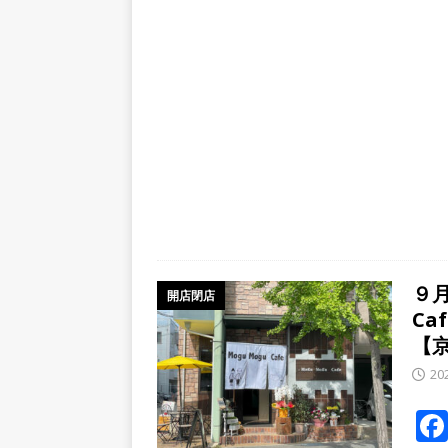
９月
開店閉店
C
【
20