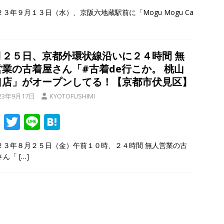
ac
w
n
at
２３年９月１３日（水）、京阪六地蔵駅前に「Mogu Mogu Ca
e
itt
e
e
b
er
n
o
a
月２５日、京都外環状線沿いに２４時間 無
o
営業の古着屋さん「#古着de行こか。 桃山
k
口店」がオープンしてる！【京都市伏見区】
23年9月17日
KYOTOFUSHIMI
F
T
Li
H
ac
w
n
at
２３年８月２５日（金）午前１０時、２４時間 無人営業の古
e
itt
e
e
さん「
[…]
b
er
n
o
a
o
k