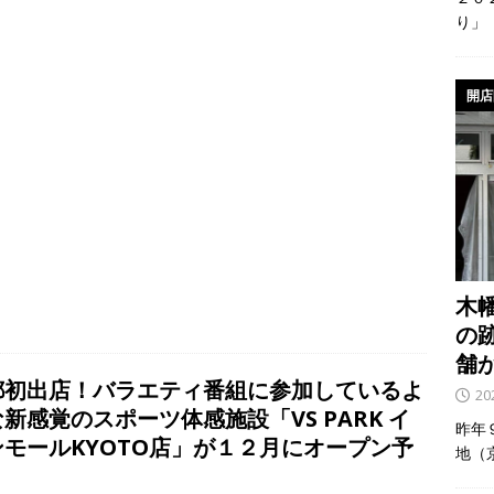
o
a
り」
o
k
開店
木
の
舗
都初出店！バラエティ番組に参加しているよ
2
新感覚のスポーツ体感施設「VS PARK イ
昨年
ンモールKYOTO店」が１２月にオープン予
地（