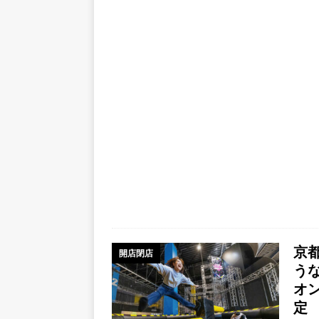
京
開店閉店
うな
オ
定