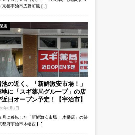
（京都宇治市広野町風
[...]
閉店
幡池の近く、「新鮮激安市場！」
跡地に「スギ薬局グループ」の店
が近日オープン予定！【宇治市】
026年8月2日
９月に移転した「新鮮激安市場！ 木幡店」の跡
京都府宇治市木幡西
[...]