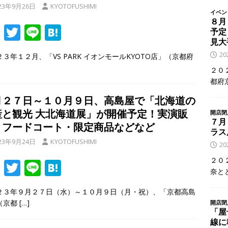
23年9月26日
KYOTOFUSHIMI
イベン
８月
F
T
Li
H
予定
見大
ac
w
n
at
2
３年１２月、「VS PARK イオンモールKYOTO店」（京都府
e
itt
e
e
２０
b
er
n
都府
o
a
月２７日～１０月９日、高島屋で「北海道の
o
産と観光 大北海道展」が開催予定！実演販
開店閉
７月
k
・フードコート・限定商品などなど
ラス
23年9月24日
KYOTOFUSHIMI
2
２０
F
T
Li
H
奈と
ac
w
n
at
２３年９月２７日（水）～１０月９日（月・祝）、「京都高島
e
itt
e
e
（京都
[…]
開店閉
b
er
n
「屋
線に