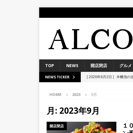
TOP
NEWS
開店閉店
グルメ
[ 2026年8月2日 ]
木幡池の
NEWS TICKER
日オープン予定！【宇治市
HOME
2023
9月
[ 2026年7月29日 ]
８月２日
来る！【伏見大手筋商店街
月:
2023年9月
[ 2026年7月26日 ]
７月１５
１
開店閉店
見区】
開店閉店