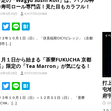
定の「Wagyu Sushi Roll」は、ハラル神
ない！担担麺 専門店」が府道３６号線に移転してる！旧店舗のすぐ近
牛寿司ロール専門店！見た目もカラフル！
閉店
23年9月30日
KYOTOFUSHIMI
も！８月５日、「大久保駐屯地夏まつり」が開催予定！【京都府宇治
F
T
Li
H
ac
w
n
at
イベ
２３年１０月１日（日）、「伏見稲荷OICYビレッジ」（京都
e
itt
e
e
都市
[…]
b
er
n
o
a
月１日から始まる「茶寮FUKUCHA 京都
o
」限定の「Tea Marron」が気になる！
k
23年9月28日
KYOTOFUSHIMI
打
F
T
Li
H
屯
ac
w
n
at
府
２３年１０月１日（日）～１２月３１日（日）、「茶寮
e
itt
e
e
UCHA」
[…]
2
b
er
n
２０