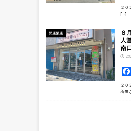
２０
[…]
８
開店閉店
人
南
20
２０
着屋