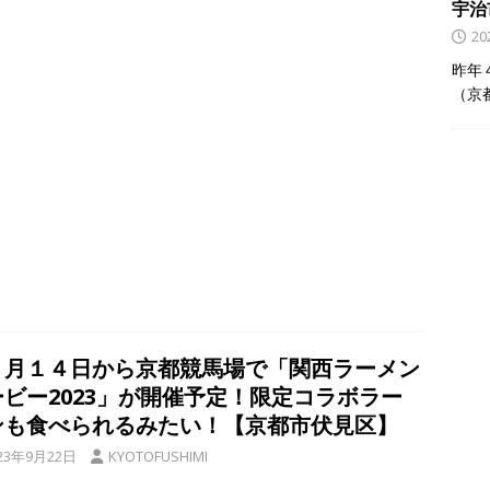
o
a
宇治
o
2
k
昨年
（京
０月１４日から京都競馬場で「関西ラーメン
ービー2023」が開催予定！限定コラボラー
ンも食べられるみたい！【京都市伏見区】
23年9月22日
KYOTOFUSHIMI