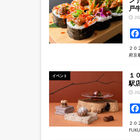
ン予
[ 2026年7月23日 ]
「屋号が
戸
く【京都府宇治市】
開店
20
[ 2026年8月4日 ]
打上花火
市／２０２６】
イベント
２０
府京
１０
イベント
駅店
20
２０
FUK