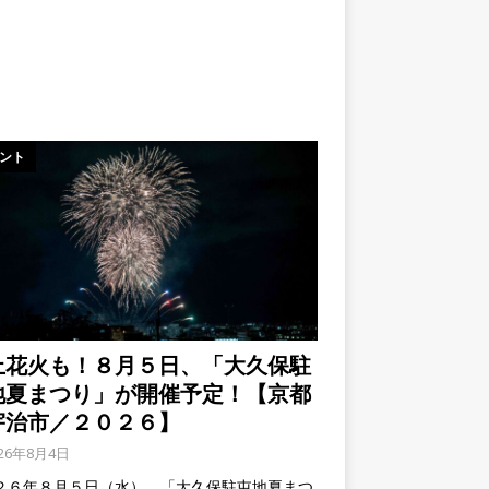
ント
上花火も！８月５日、「大久保駐
地夏まつり」が開催予定！【京都
宇治市／２０２６】
026年8月4日
２６年８月５日（水）、「大久保駐屯地夏まつ