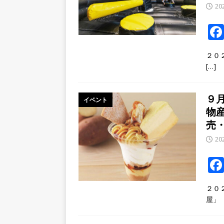
20
２０２
[…]
９
イベント
物
売
20
２０
屋」