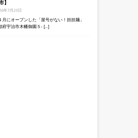
市】
026年7月23日
４月にオープンした「屋号がない！担担麺」
都府宇治市木幡御園５‐
[...]