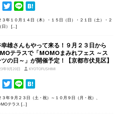
F
T
Li
H
ac
w
n
at
２３年１０月１４日（木）・１５日（日）・２１日（土）・２
e
itt
e
e
（日）
[…]
b
er
n
o
a
谷幸雄さんもやって来る！９月２３日から
o
OMOテラスで「MOMOまみれフェス ～ス
k
ーツの日～」が開催予定！【京都市伏見区】
23年9月20日
KYOTOFUSHIMI
F
T
Li
H
ac
w
n
at
２３年９月２３日（土・祝）～１０月９日（月・祝）、
e
itt
e
e
OMOテラス
[…]
b
er
n
o
a
o