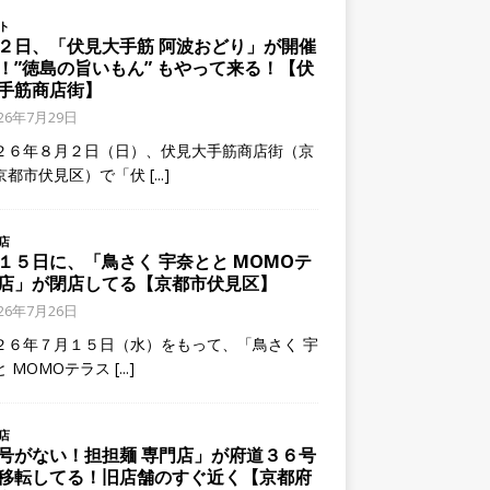
ト
２日、「伏見大手筋 阿波おどり」が開催
！”徳島の旨いもん” もやって来る！【伏
手筋商店街】
026年7月29日
２６年８月２日（日）、伏見大手筋商店街（京
京都市伏見区）で「伏
[...]
店
１５日に、「鳥さく 宇奈とと MOMOテ
店」が閉店してる【京都市伏見区】
026年7月26日
２６年７月１５日（水）をもって、「鳥さく 宇
と MOMOテラス
[...]
店
号がない！担担麺 専門店」が府道３６号
移転してる！旧店舗のすぐ近く【京都府