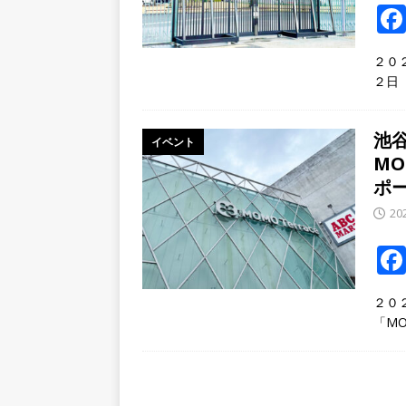
２０
２日
池
イベント
M
ポ
20
２０
「M