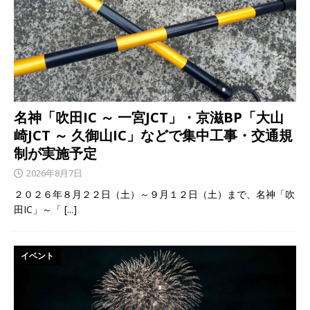
名神「吹田IC ～ 一宮JCT」・京滋BP「大山
崎JCT ～ 久御山IC」などで集中工事・交通規
制が実施予定
2026年8月7日
２０２６年８月２２日（土）～９月１２日（土）まで、名神「吹
田IC」～「
[...]
イベント