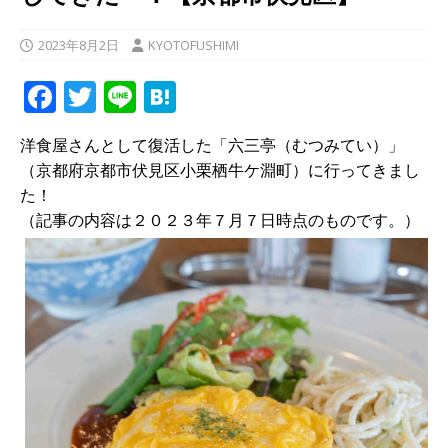
2023年8月2日
KYOTOFUSHIMI
F
T
Li
H
a
w
n
at
洋食屋さんとして復活した「六三亭（むつみてい）」
c
it
e
e
（京都府京都市伏見区小栗栖牛ケ淵町）に行ってきまし
e
te
n
た！
b
r
a
（記事の内容は２０２３年７月７日時点のものです。）
o
o
k