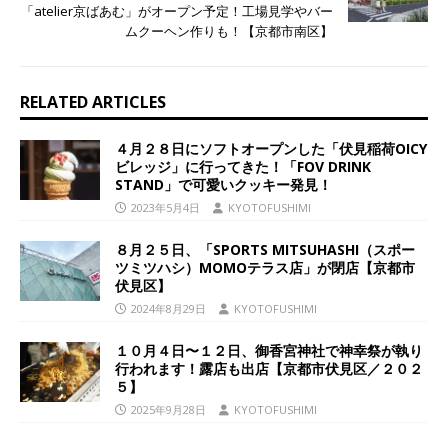
「atelier京ばあむ」がオープン予定！工場見学やバー
ムクーヘン作りも！【京都市南区】
RELATED ARTICLES
４月２８日にソフトオープンした「伏見稲荷OICY
ビレッジ」に行ってきた！「FOV DRINK
STAND」で可愛いクッキー発見！
2023年5月4日
KYOTOFUSHIMI
８月２５日、「SPORTS MITSUHASHI（スポー
ツミツハシ）MOMOテラス店」が閉店【京都市
伏見区】
2024年8月29日
KYOTOFUSHIMI
１０月４日〜１２日、御香宮神社で神幸祭が執り
行われます！露店も出店【京都市伏見区／２０２
５】
2025年9月28日
KYOTOFUSHIMI