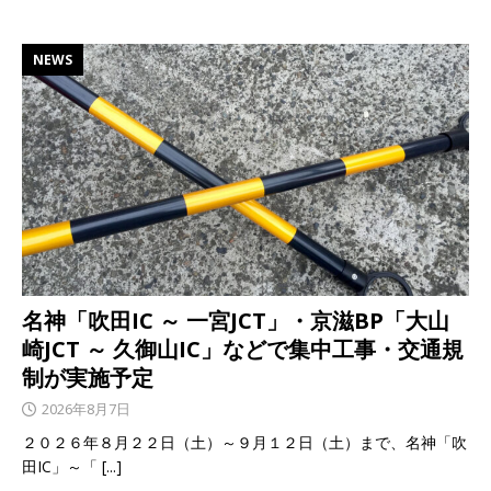
NEWS
名神「吹田IC ～ 一宮JCT」・京滋BP「大山
崎JCT ～ 久御山IC」などで集中工事・交通規
制が実施予定
2026年8月7日
２０２６年８月２２日（土）～９月１２日（土）まで、名神「吹
田IC」～「
[...]